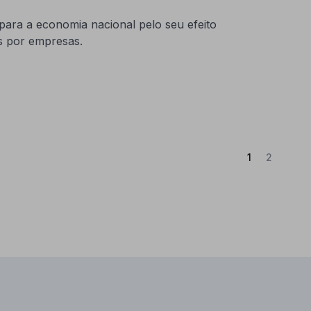
 para a economia nacional pelo seu efeito
s por empresas.
(Atual)
1
2