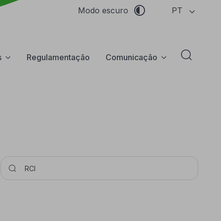
PT
Modo escuro
s
Regulamentação
Comunicação
Abrir f
Pesquisar