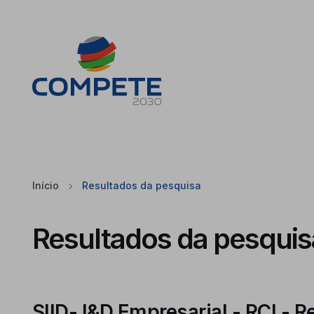
Saltar para o conteúdo principal da página
Cookies
Início
Resultados da pesquisa
Resultados da pesquis
SIID- I&D Empresarial - RCI - 