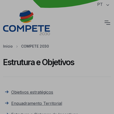
Saltar para o conteúdo principal da página
PT
Cookies
Início
COMPETE 2030
Estrutura e Objetivos
Objetivos estratégicos
Enquadramento Territorial