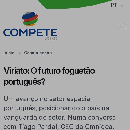
Saltar para o conteúdo principal da página
PT
Cookies
Início
Comunicação
Viriato: O futuro foguetão
português?
Um avanço no setor espacial
português, posicionando o país na
vanguarda do setor. Numa conversa
com Tiago Pardal, CEO da Omnidea.