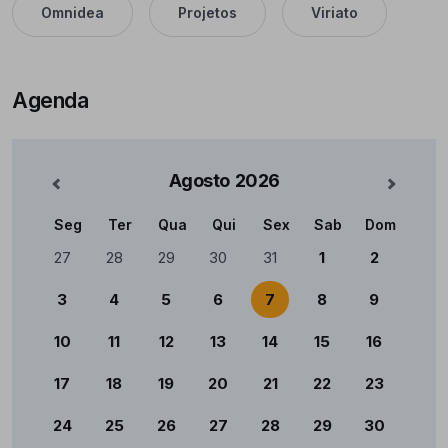
Omnidea
Projetos
Viriato
Agenda
Agosto
2026
nterior
Mês Se
Seg
Ter
Qua
Qui
Sex
Sab
Dom
Calendário
27
28
29
30
31
1
2
3
4
5
6
7
8
9
10
11
12
13
14
15
16
17
18
19
20
21
22
23
24
25
26
27
28
29
30