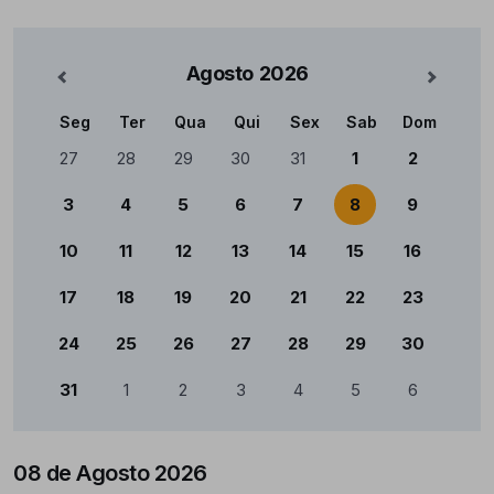
Agosto
2026
nterior
Mês Se
Seg
Ter
Qua
Qui
Sex
Sab
Dom
Calendário
27
28
29
30
31
1
2
3
4
5
6
7
8
9
10
11
12
13
14
15
16
17
18
19
20
21
22
23
24
25
26
27
28
29
30
31
1
2
3
4
5
6
08 de Agosto 2026