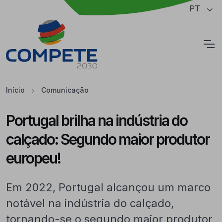
Saltar para o conteúdo principal da página
PT
Cookies
Início
Comunicação
Portugal brilha na indústria do
calçado: Segundo maior produtor
europeu!
Em 2022, Portugal alcançou um marco
notável na indústria do calçado,
tornando-se o segundo maior produtor