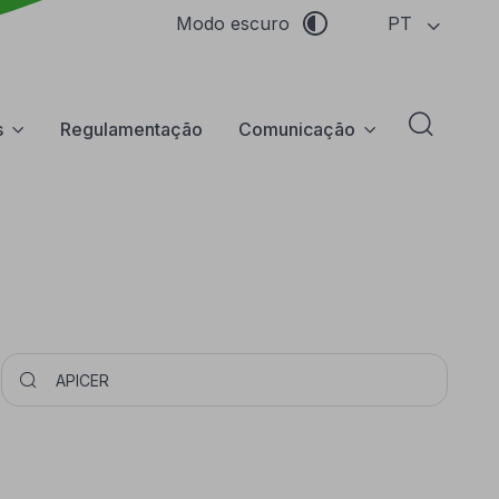
PT
Modo escuro
s
Regulamentação
Comunicação
Abrir f
Pesquisar