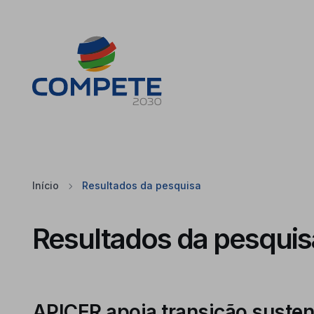
Saltar para o conteúdo principal da página
Cookies
Início
Resultados da pesquisa
Resultados da pesquis
APICER apoia transição susten