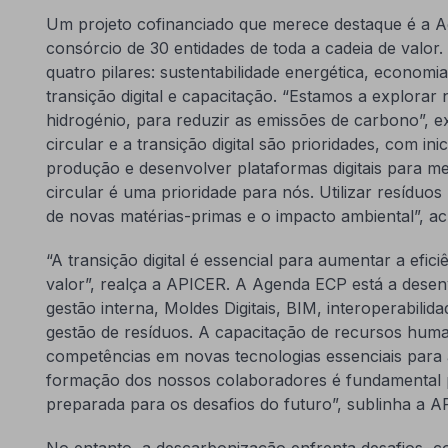
Um projeto cofinanciado que merece destaque é a 
consórcio de 30 entidades de toda a cadeia de valor.
quatro pilares: sustentabilidade energética, economia 
transição digital e capacitação. “Estamos a explorar
hidrogénio, para reduzir as emissões de carbono”, 
circular e a transição digital são prioridades, com inic
produção e desenvolver plataformas digitais para me
circular é uma prioridade para nós. Utilizar resídu
de novas matérias-primas e o impacto ambiental”, ac
“A transição digital é essencial para aumentar a efic
valor”, realça a APICER. A Agenda ECP está a desen
gestão interna, Moldes Digitais, BIM, interoperabilid
gestão de resíduos. A capacitação de recursos hum
competências em novas tecnologias essenciais para a
formação dos nossos colaboradores é fundamental pa
preparada para os desafios do futuro”, sublinha a A
No entanto, a descarbonização enfrenta desafios, co