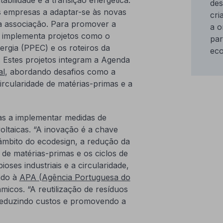
des
 empresas a adaptar-se às novas
cri
da associação. Para promover a
a o
R implementa projetos como o
par
rgia (PPEC) e os roteiros da
eco
Estes projetos integram a Agenda
al
, abordando desafios como a
circularidade de matérias-primas e a
as a implementar medidas de
voltaicas. “A inovação é a chave
âmbito do ecodesign, a redução da
de matérias-primas e os ciclos de
ses industriais e a circularidade,
ndo à
APA (Agência Portuguesa do
micos. “A reutilização de resíduos
, reduzindo custos e promovendo a