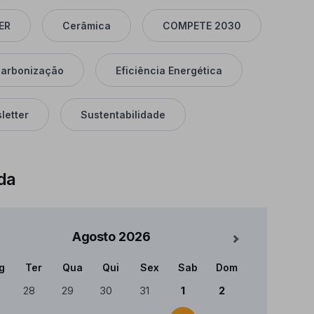
ER
Cerâmica
COMPETE 2030
arbonização
Eficiência Energética
letter
Sustentabilidade
da
Agosto
2026
Mês Seguinte
g
Ter
Qua
Qui
Sex
Sab
Dom
ndário
28
29
30
31
1
2