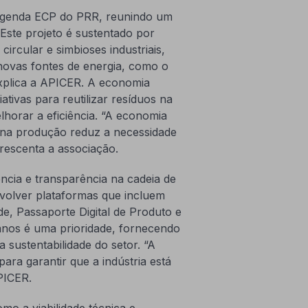
Agenda ECP do PRR, reunindo um
 Este projeto é sustentado por
circular e simbioses industriais,
 novas fontes de energia, como o
explica a APICER. A economia
iativas para reutilizar resíduos na
lhorar a eficiência. “A economia
os na produção reduz a necessidade
rescenta a associação.
iência e transparência na cadeia de
volver plataformas que incluem
ade, Passaporte Digital de Produto e
anos é uma prioridade, fornecendo
 sustentabilidade do setor. “A
ra garantir que a indústria está
PICER.
mo a viabilidade técnica e