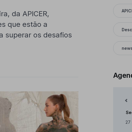
APIC
ira, da APICER,
es que estão a
Desc
a superar os desafios
news
Agen
Mês Anterior
Se
Cale
27