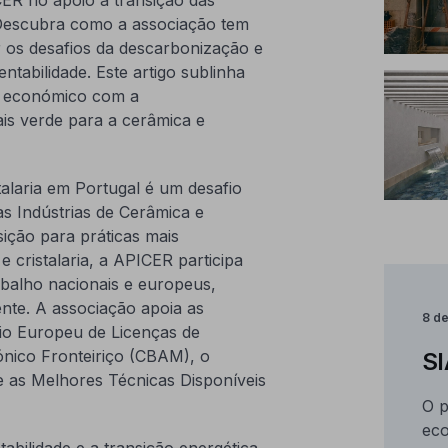
 Descubra como a associação tem
r os desafios da descarbonização e
tabilidade. Este artigo sublinha
to económico com a
is verde para a cerâmica e
talaria em Portugal é um desafio
as Indústrias de Cerâmica e
nsição para práticas mais
 cristalaria, a APICER participa
balho nacionais e europeus,
ente. A associação apoia as
8 d
o Europeu de Licenças de
nico Fronteiriço (CBAM), o
SI
e as Melhores Técnicas Disponíveis
O p
eco
ilidade e a transição energética.