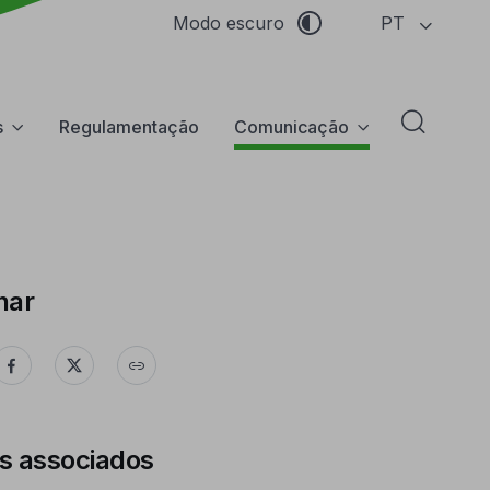
PT
Modo escuro
s
Regulamentação
Comunicação
Abrir f
har
s associados