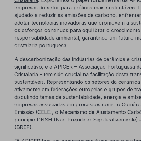
empresas do setor para práticas mais sustentáveis.
ajudado a reduzir as emissões de carbono, enfrenta
adotar tecnologias inovadoras que promovem a susten
os esforços contínuos para equilibrar o crescimen
responsabilidade ambiental, garantindo um futuro ma
cristalaria portuguesa.
A descarbonização das indústrias de cerâmica e cris
significativo, e a APICER – Associação Portuguesa d
Cristalaria – tem sido crucial na facilitação desta tra
sustentáveis. Representando os setores da cerâmica e
ativamente em federações europeias e grupos de tra
discutindo temas de sustentabilidade, energia e ambi
empresas associadas em processos como o Comérci
Emissão (CELE), o Mecanismo de Ajustamento Carbó
princípio DNSH (Não Prejudicar Significativamente) 
(BREF).
“A APICER tem um compromisso firme com a sustentab