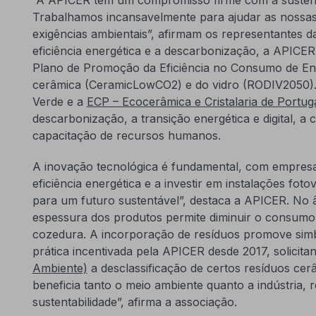
Trabalhamos incansavelmente para ajudar as nossas
exigências ambientais”, afirmam os representantes 
eficiência energética e a descarbonização, a APICE
Plano de Promoção da Eficiência no Consumo de Ene
cerâmica (CeramicLowCO2) e do vidro (RODIV2050). 
Verde e a
ECP – Ecocerâmica e Cristalaria de Portug
descarbonização, a transição energética e digital, a 
capacitação de recursos humanos.
A inovação tecnológica é fundamental, com empres
eficiência energética e a investir em instalações foto
para um futuro sustentável”, destaca a APICER. No 
espessura dos produtos permite diminuir o consumo 
cozedura. A incorporação de resíduos promove simbio
prática incentivada pela APICER desde 2017, solicita
Ambiente)
a desclassificação de certos resíduos cerâ
beneficia tanto o meio ambiente quanto a indústria
sustentabilidade”, afirma a associação.