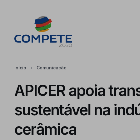
Saltar para o conteúdo principal da página
Cookies
Início
Comunicação
APICER apoia tran
sustentável na indú
cerâmica