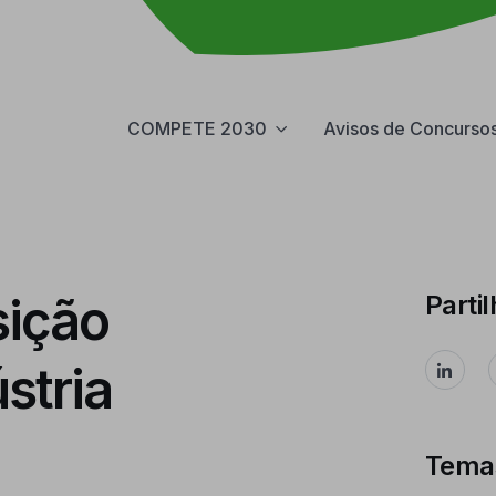
COMPETE 2030
Avisos de Concurso
sição
Partil
stria
Tema