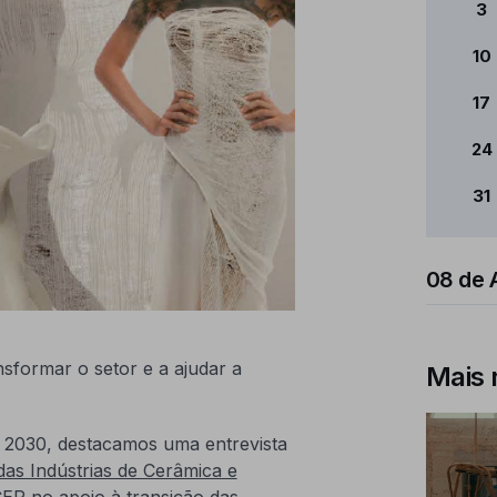
3
10
17
24
31
08 de 
nsformar o setor e a ajudar a
Mais 
2030, destacamos uma entrevista
as Indústrias de Cerâmica e
ER no apoio à transição das