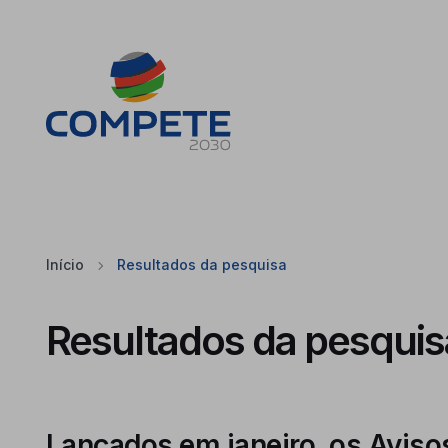
Saltar para o conteúdo principal da página
Cookies
Início
Resultados da pesquisa
Resultados da pesquis
Lançados em janeiro, os Avis