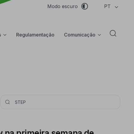
PT
Modo escuro
s
Regulamentação
Comunicação
Abrir f
Pesquisar
w na primeira semana de