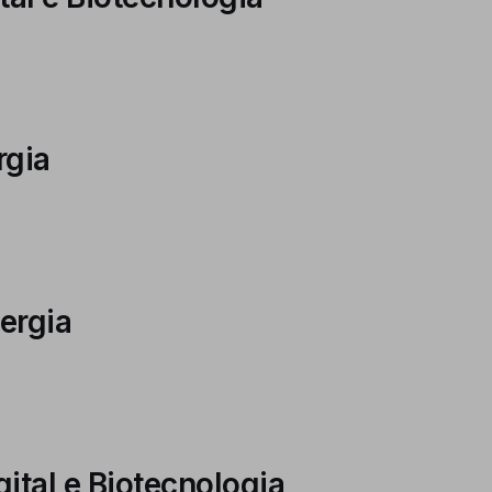
rgia
ergia
ital e Biotecnologia