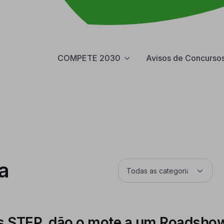
COMPETE 2030
Avisos de Concurso
a
os STEP, dão o mote a um Roadsho