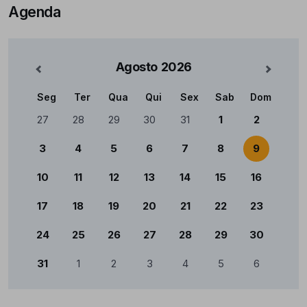
Agenda
Agosto
2026
nterior
Mês Se
Seg
Ter
Qua
Qui
Sex
Sab
Dom
Calendário
27
28
29
30
31
1
2
3
4
5
6
7
8
9
10
11
12
13
14
15
16
17
18
19
20
21
22
23
24
25
26
27
28
29
30
31
1
2
3
4
5
6