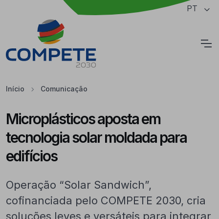
Saltar para o conteúdo principal da página
PT
Cookies
Início
Comunicação
Microplásticos aposta em
tecnologia solar moldada para
edifícios
Operação “Solar Sandwich”,
cofinanciada pelo COMPETE 2030, cria
soluções leves e versáteis para integrar