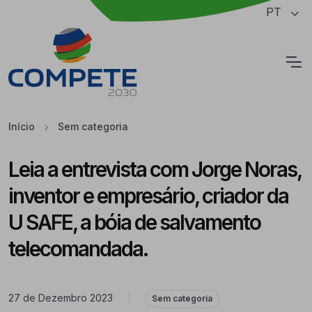
Saltar para o conteúdo principal da página
PT
Cookies
Início
Sem categoria
Leia a entrevista com Jorge Noras,
inventor e empresário, criador da
U SAFE, a bóia de salvamento
telecomandada.
27 de Dezembro 2023
|
Sem categoria