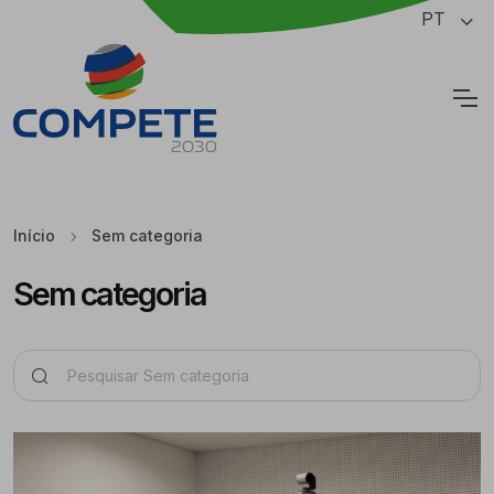
Saltar para o conteúdo principal da página
PT
Cookies
Início
Sem categoria
Sem categoria
Pesquisar