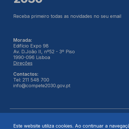
Receba primeiro todas as novidades no seu email
Morada:
Edifício Expo 98
Av. D.João II, nº52 - 3º Piso
1990-096 Lisboa
Direções
Contactos:
Tel: 211 548 700
info@compete2030.gov.pt
Este website utiliza cookies. Ao continuar a navegação
© COMPETE 2030. Todos os direitos reservados.