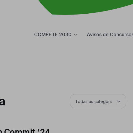
COMPETE 2030
Avisos de Concurso
a
n Commit '24