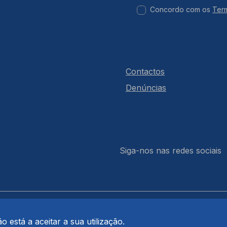
Concordo com os
Ter
Contactos
Denúncias
Siga-nos nas redes sociais
 está a aceitar a sua utilização.