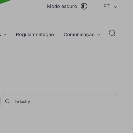
PT
Modo escuro
s
Regulamentação
Comunicação
Abrir f
Pesquisar