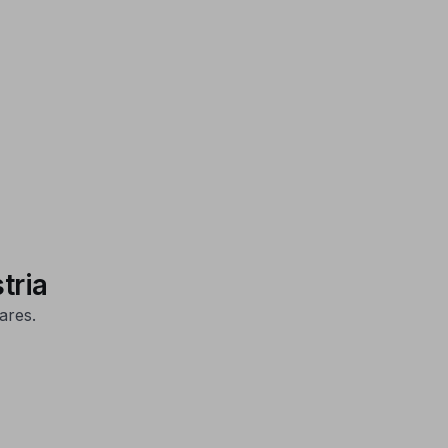
stria
ares.