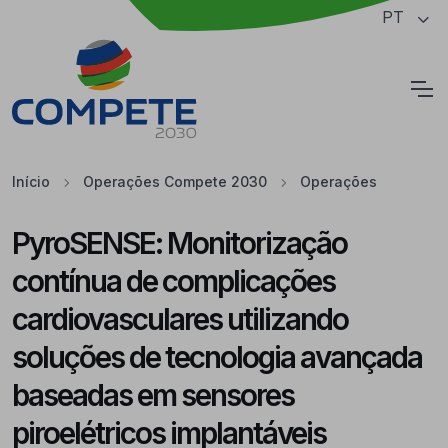
Saltar para o conteúdo principal da página
PT
Cookies
Início
Operações Compete 2030
Operações
PyroSENSE: Monitorização
contínua de complicações
cardiovasculares utilizando
soluções de tecnologia avançada
baseadas em sensores
piroelétricos implantáveis