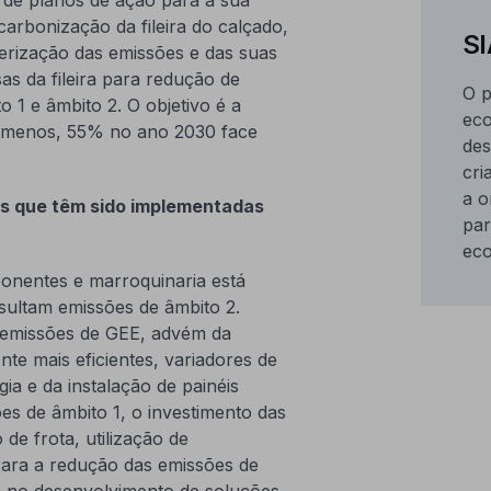
rbonização da fileira do calçado,
SI
erização das emissões e das suas
as da fileira para redução de
O p
1 e âmbito 2. O objetivo é a
eco
o menos, 55% no ano 2030 face
des
cri
a o
as que têm sido implementadas
par
eco
onentes e marroquinaria está
sultam emissões de âmbito 2.
e emissões de GEE, advém da
te mais eficientes, variadores de
a e da instalação de painéis
es de âmbito 1, o investimento das
de frota, utilização de
 Para a redução das emissões de
a no desenvolvimento de soluções