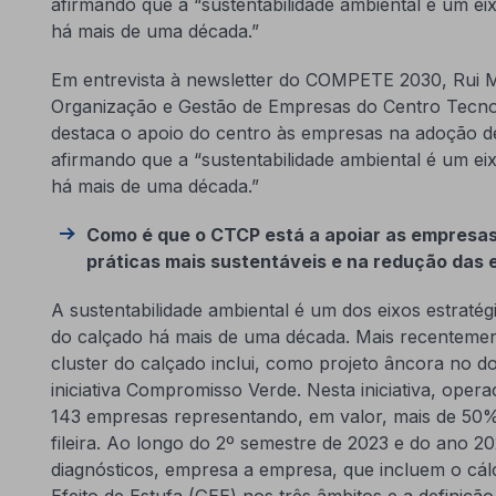
afirmando que a “sustentabilidade ambiental é um eixo
há mais de uma década.”
Em entrevista à newsletter do COMPETE 2030, Rui M
Organização e Gestão de Empresas do Centro Tecnol
destaca o apoio do centro às empresas na adoção de 
afirmando que a “sustentabilidade ambiental é um eixo
há mais de uma década.”
Como é que o CTCP está a apoiar as empresas
práticas mais sustentáveis e na redução das
A sustentabilidade ambiental é um dos eixos estratég
do calçado há mais de uma década. Mais recentemen
cluster do calçado inclui, como projeto âncora no do
iniciativa Compromisso Verde. Nesta iniciativa, oper
143 empresas representando, em valor, mais de 50
fileira. Ao longo do 2º semestre de 2023 e do ano 20
diagnósticos, empresa a empresa, que incluem o cál
Efeito de Estufa (GEE) nos três âmbitos e a definiçã