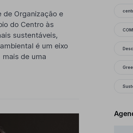
cent
e de Organização e
io do Centro às
COM
is sustentáveis,
 ambiental é um eixo
Desc
há mais de uma
Gree
Sust
Agen