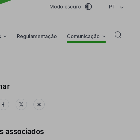
PT
Modo escuro
s
Regulamentação
Comunicação
Abrir f
har
s associados