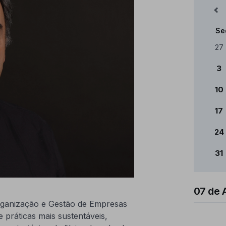
Mês Anterior
Se
Cale
27
3
10
17
24
31
07 de 
Organização e Gestão de Empresas
práticas mais sustentáveis,