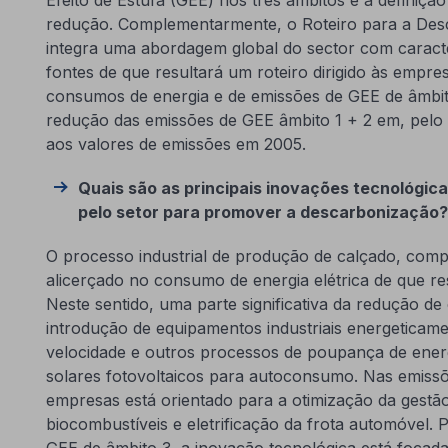
redução. Complementarmente, o Roteiro para a Desca
integra uma abordagem global do sector com caract
fontes de que resultará um roteiro dirigido às empres
consumos de energia e de emissões de GEE de âmbito 
redução das emissões de GEE âmbito 1 + 2 em, pel
aos valores de emissões em 2005.
Quais são as principais inovações tecnológic
pelo setor para promover a descarbonização?
O processo industrial de produção de calçado, comp
alicerçado no consumo de energia elétrica de que re
Neste sentido, uma parte significativa da redução d
introdução de equipamentos industriais energeticamen
velocidade e outros processos de poupança de energi
solares fotovoltaicos para autoconsumo. Nas emissõ
empresas está orientado para a otimização da gestão 
biocombustíveis e eletrificação da frota automóvel.
GEE de âmbito 3, a inovação tecnológica está focad