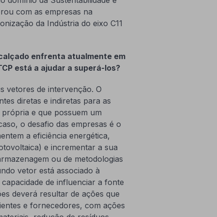
borou com as empresas na
nização da Indústria do eixo C11
 calçado enfrenta atualmente em
CP está a ajudar a superá-los?
s vetores de intervenção. O
tes diretas e indiretas para as
o própria e que possuem um
caso, o desafio das empresas é o
ntem a eficiência energética,
otovoltaica) e incrementar a sua
e armazenagem ou de metodologias
ndo vetor está associado à
 capacidade de influenciar a fonte
ões deverá resultar de ações que
ientes e fornecedores, com ações
ateriais, redução de resíduos,