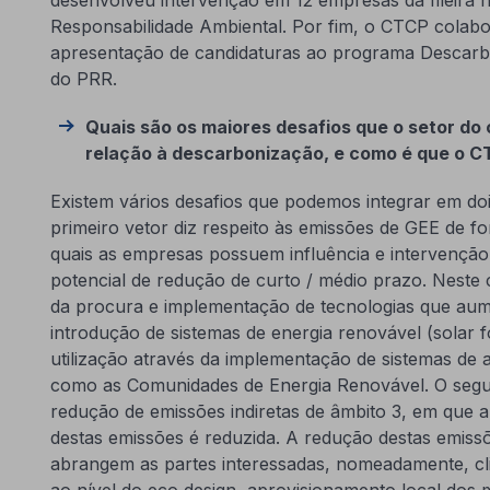
Responsabilidade Ambiental. Por fim, o CTCP cola
apresentação de candidaturas ao programa Descarbo
do PRR.
Quais são os maiores desafios que o setor do
relação à descarbonização, e como é que o CT
Existem vários desafios que podemos integrar em doi
primeiro vetor diz respeito às emissões de GEE de fon
quais as empresas possuem influência e intervençã
potencial de redução de curto / médio prazo. Neste 
da procura e implementação de tecnologias que aume
introdução de sistemas de energia renovável (solar f
utilização através da implementação de sistemas d
como as Comunidades de Energia Renovável. O segu
redução de emissões indiretas de âmbito 3, em que a
destas emissões é reduzida. A redução destas emiss
abrangem as partes interessadas, nomeadamente, cl
ao nível do eco design, aprovisionamento local dos m