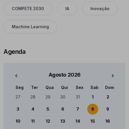
COMPETE 2030
IA
Inovação
Machine Learning
Agenda
Agosto
2026
nterior
Mês Se
Seg
Ter
Qua
Qui
Sex
Sab
Dom
Calendário
27
28
29
30
31
1
2
3
4
5
6
7
8
9
10
11
12
13
14
15
16