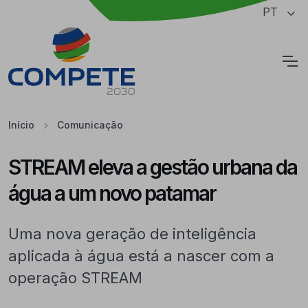
Saltar para o conteúdo principal da página
PT
Cookies
Início
Comunicação
STREAM eleva a gestão urbana da
água a um novo patamar
Uma nova geração de inteligência
aplicada à água está a nascer com a
operação STREAM