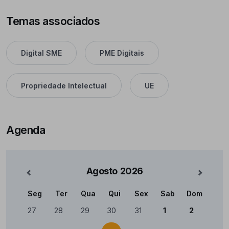
Temas associados
Digital SME
PME Digitais
Propriedade Intelectual
UE
Agenda
Agosto
2026
nterior
Mês Se
Seg
Ter
Qua
Qui
Sex
Sab
Dom
Calendário
27
28
29
30
31
1
2