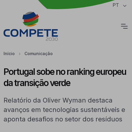
Saltar para o conteúdo principal da página
PT
Cookies
Início
Comunicação
Portugal sobe no ranking europeu
da transição verde
Relatório da Oliver Wyman destaca
avanços em tecnologias sustentáveis e
aponta desafios no setor dos resíduos