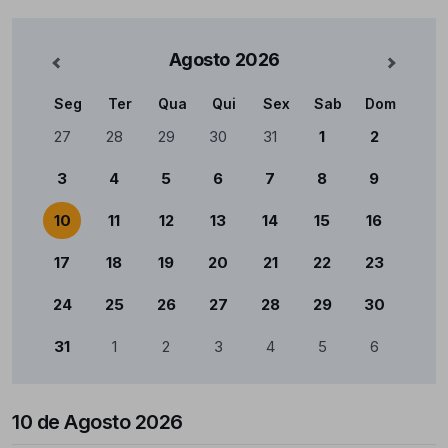
Agosto
2026
nterior
Mês Se
Seg
Ter
Qua
Qui
Sex
Sab
Dom
Calendário
27
28
29
30
31
1
2
3
4
5
6
7
8
9
10
11
12
13
14
15
16
17
18
19
20
21
22
23
24
25
26
27
28
29
30
31
1
2
3
4
5
6
10 de Agosto 2026