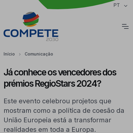
Saltar para o conteúdo principal da página
PT
Cookies
Início
Comunicação
Já conhece os vencedores dos
prémios RegioStars 2024?
Este evento celebrou projetos que
mostram como a política de coesão da
União Europeia está a transformar
realidades em toda a Europa.