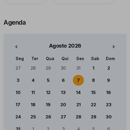
Agenda
Agosto
2026
nterior
Mês Se
Seg
Ter
Qua
Qui
Sex
Sab
Dom
Calendário
27
28
29
30
31
1
2
3
4
5
6
7
8
9
10
11
12
13
14
15
16
17
18
19
20
21
22
23
24
25
26
27
28
29
30
31
1
2
3
4
5
6