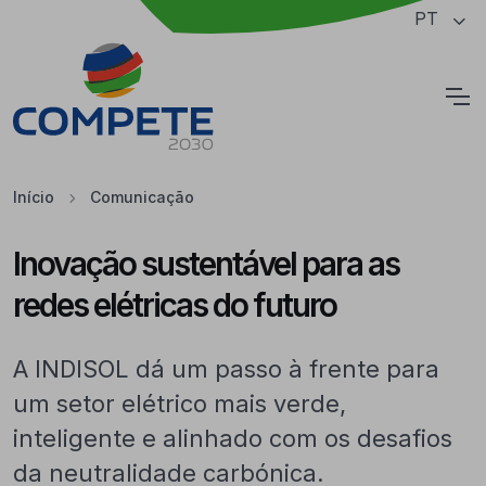
Saltar para o conteúdo principal da página
PT
Cookies
Início
Comunicação
Inovação sustentável para as
redes elétricas do futuro
A INDISOL dá um passo à frente para
um setor elétrico mais verde,
inteligente e alinhado com os desafios
da neutralidade carbónica.