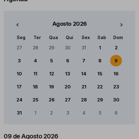
Agosto
2026
nterior
Mês Se
Seg
Ter
Qua
Qui
Sex
Sab
Dom
Calendário
27
28
29
30
31
1
2
3
4
5
6
7
8
9
10
11
12
13
14
15
16
17
18
19
20
21
22
23
24
25
26
27
28
29
30
31
1
2
3
4
5
6
09 de Agosto 2026