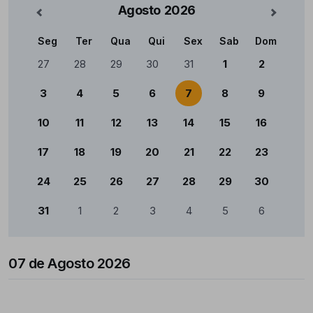
Agosto
2026
nterior
Mês Se
Seg
Ter
Qua
Qui
Sex
Sab
Dom
Calendário
27
28
29
30
31
1
2
3
4
5
6
7
8
9
10
11
12
13
14
15
16
17
18
19
20
21
22
23
24
25
26
27
28
29
30
31
1
2
3
4
5
6
07 de Agosto 2026