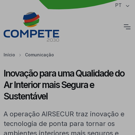
Saltar para o conteúdo principal da página
PT
Cookies
Início
Comunicação
Inovação para uma Qualidade do
Ar Interior mais Segura e
Sustentável
A operação AIRSECUR traz inovação e
tecnologia de ponta para tornar os
ambientes interiores mais seguros e