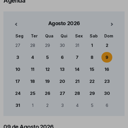
Agenda
Agosto
2026
nterior
Mês Se
Seg
Ter
Qua
Qui
Sex
Sab
Dom
Calendário
27
28
29
30
31
1
2
3
4
5
6
7
8
9
10
11
12
13
14
15
16
17
18
19
20
21
22
23
24
25
26
27
28
29
30
31
1
2
3
4
5
6
09 de Agosto 2026