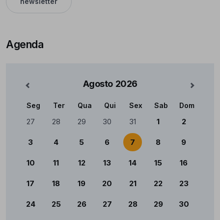
newsletter
Agenda
Agosto
2026
nterior
Mês Se
Seg
Ter
Qua
Qui
Sex
Sab
Dom
Calendário
27
28
29
30
31
1
2
3
4
5
6
7
8
9
10
11
12
13
14
15
16
17
18
19
20
21
22
23
24
25
26
27
28
29
30