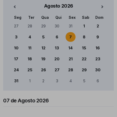
Agosto
2026
nterior
Mês Se
Seg
Ter
Qua
Qui
Sex
Sab
Dom
Calendário
27
28
29
30
31
1
2
3
4
5
6
7
8
9
10
11
12
13
14
15
16
17
18
19
20
21
22
23
24
25
26
27
28
29
30
31
1
2
3
4
5
6
07 de Agosto 2026