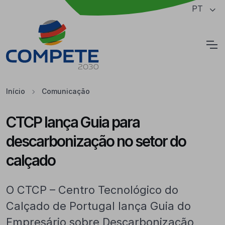
Saltar para o conteúdo principal da página
PT
Cookies
Início
Comunicação
CTCP lança Guia para
descarbonização no setor do
calçado
O CTCP – Centro Tecnológico do
Calçado de Portugal lança Guia do
Empresário sobre Descarbonização,