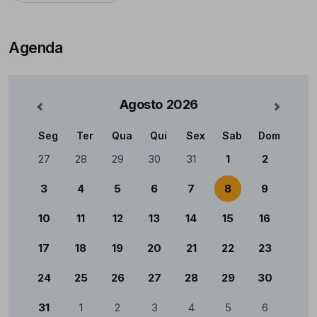
Agenda
Agosto
2026
nterior
Mês Se
Seg
Ter
Qua
Qui
Sex
Sab
Dom
Calendário
27
28
29
30
31
1
2
3
4
5
6
7
8
9
10
11
12
13
14
15
16
17
18
19
20
21
22
23
24
25
26
27
28
29
30
31
1
2
3
4
5
6