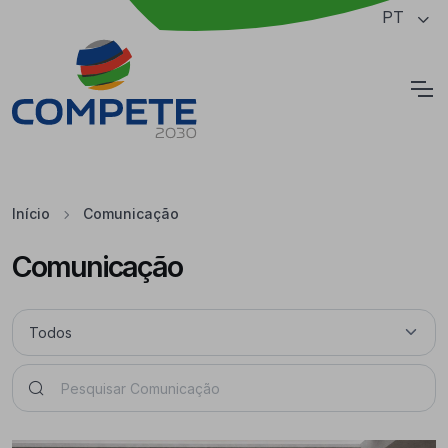
Saltar para o conteúdo principal da página
PT
Cookies
Início
Comunicação
Comunicação
Pesquisar