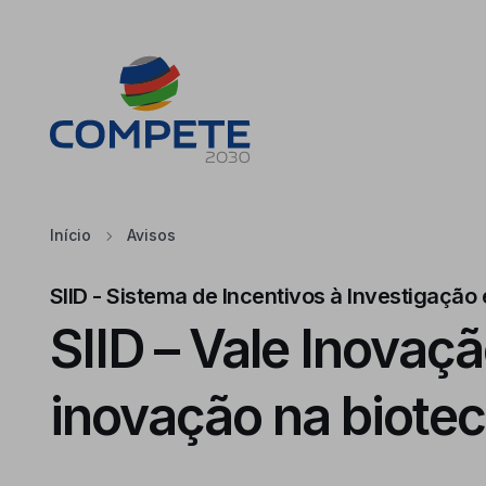
Saltar para o conteúdo principal da página
Cookies
Início
Avisos
SIID - Sistema de Incentivos à Investigaçã
SIID – Vale Inovaçã
inovação na biotec