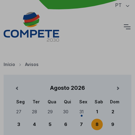
Saltar para o conteúdo principal da página
PT
Cookies
Início
Avisos
Avisos
Agosto
2026
nterior
Mês Se
Seg
Ter
Qua
Qui
Sex
Sab
Dom
Calendário
27
28
29
30
31
1
2
3
4
5
6
7
8
9