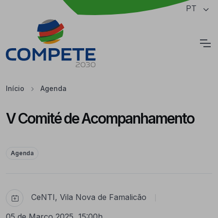
Saltar para o conteúdo principal da página
PT
Cookies
Início
Agenda
V Comité de Acompanhamento
Agenda
CeNTI, Vila Nova de Famalicão
|
05 de Março 2025, 15:00h