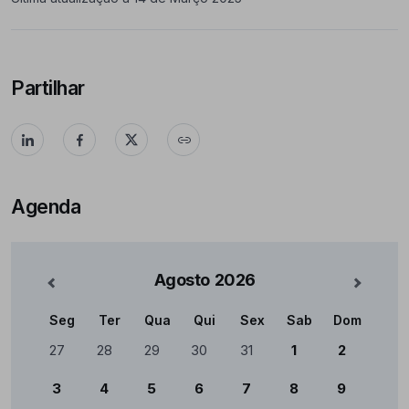
Partilhar
Agenda
Agosto
2026
nterior
Mês Se
Seg
Ter
Qua
Qui
Sex
Sab
Dom
Calendário
27
28
29
30
31
1
2
3
4
5
6
7
8
9