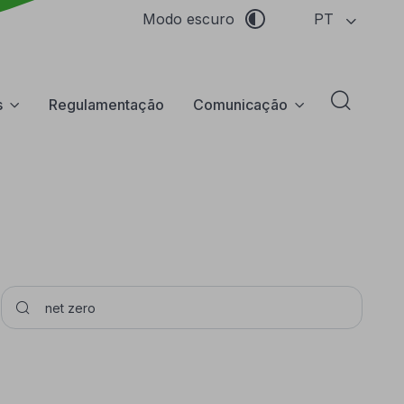
PT
Modo escuro
s
Regulamentação
Comunicação
Abrir f
Pesquisar