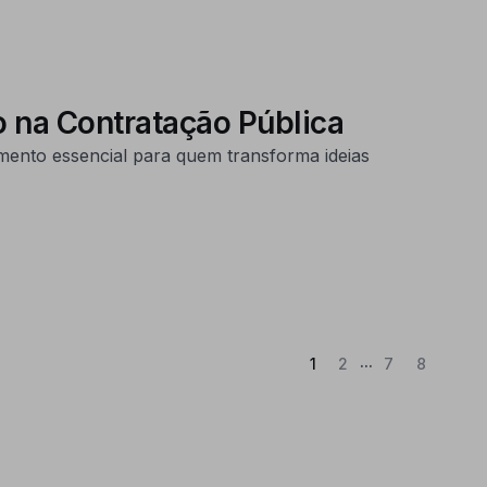
 na Contratação Pública
ento essencial para quem transforma ideias
...
(Atual)
1
2
7
8