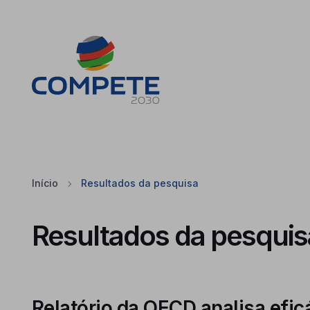
Saltar para o conteúdo principal da página
Cookies
Início
Resultados da pesquisa
Resultados da pesquis
Relatório da OECD analisa efic