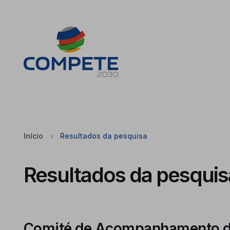
Saltar para o conteúdo principal da página
Cookies
Início
Resultados da pesquisa
Resultados da pesquis
Comité de Acompanhamento d