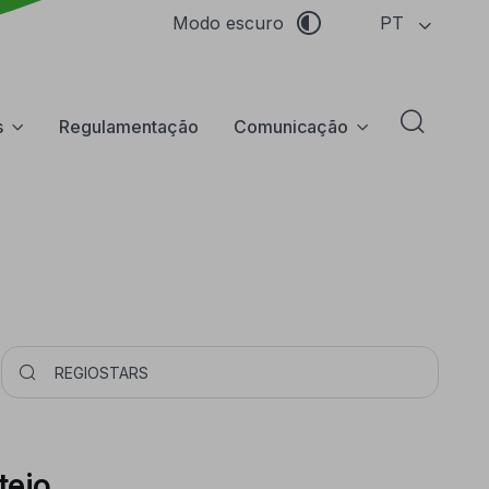
PT
Modo escuro
s
Regulamentação
Comunicação
Abrir f
Pesquisar
tejo