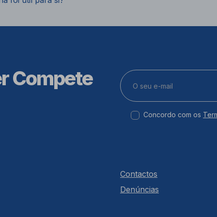
a foi útil para si?
er Compete
Concordo com os
Ter
Contactos
Denúncias