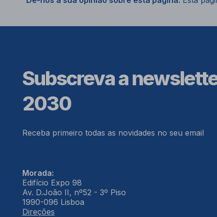
Dê-nos a sua opinião sobre esta página.
Esta págin
Subscreva a newslett
2030
Receba primeiro todas as novidades no seu email
Morada:
Edifício Expo 98
Av. D.João II, nº52 - 3º Piso
1990-096 Lisboa
Direções