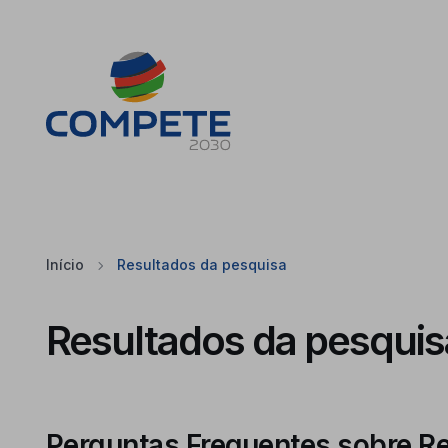
Saltar para o conteúdo principal da página
Cookies
Início
Resultados da pesquisa
Resultados da pesquis
Perguntas Frequentes sobre R