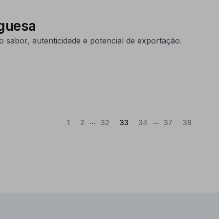
tuguesa
sabor, autenticidade e potencial de exportação.
...
...
(Atual)
1
2
32
33
34
37
38