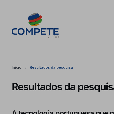
Saltar para o conteúdo principal da página
Cookies
Início
Resultados da pesquisa
Resultados da pesquis
A tecnologia portuguesa que qu