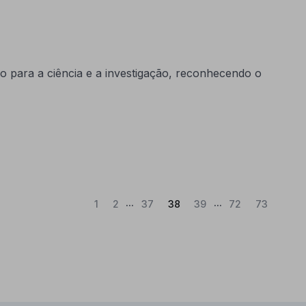
para a ciência e a investigação, reconhecendo o
...
...
(Atual)
1
2
37
38
39
72
73