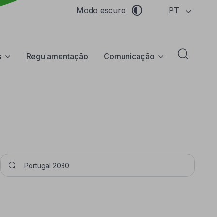
PT
Modo escuro
s
Regulamentação
Comunicação
Abrir f
Pesquisar