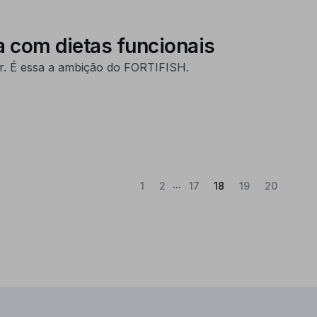
a com dietas funcionais
or. É essa a ambição do FORTIFISH.
...
(Atual)
1
2
17
18
19
20