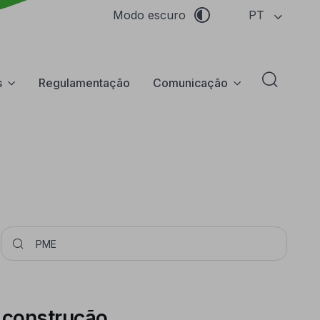
PT
Modo escuro
s
Regulamentação
Comunicação
Abrir f
Pesquisar
a construção