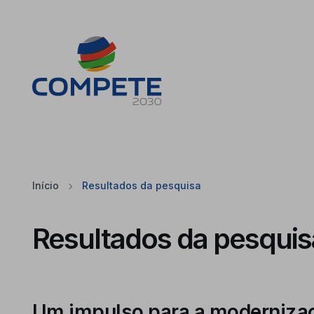
Saltar para o conteúdo principal da página
Cookies
Início
Resultados da pesquisa
Resultados da pesquis
Um impulso para a modernizaçã