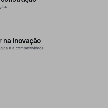
ção.
r na inovação
ica e à competitividade.