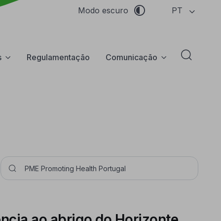
PT
Modo escuro
s
Regulamentação
Comunicação
Abrir f
Pesquisar
ência ao abrigo do Horizonte