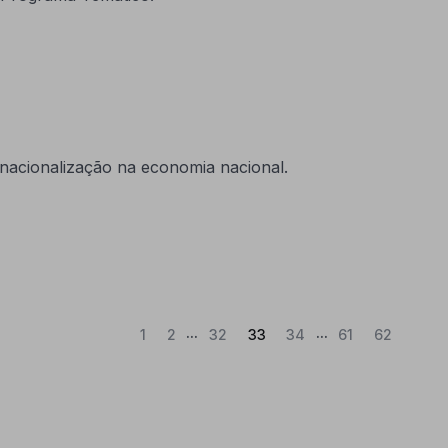
nacionalização na economia nacional.
...
...
(Atual)
1
2
32
33
34
61
62