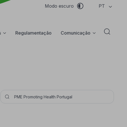
PT
Modo escuro
s
Regulamentação
Comunicação
Abrir f
Pesquisar