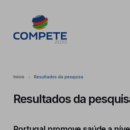
Saltar para o conteúdo principal da página
Cookies
Início
Resultados da pesquisa
Resultados da pesquis
Portugal promove saúde a níve