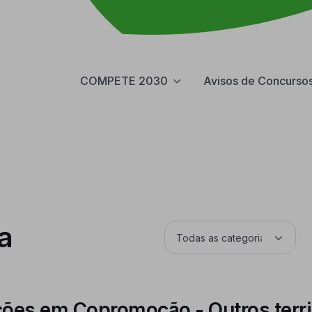
COMPETE 2030
Avisos de Concurso
a
ções em Copromoção - Outros terri