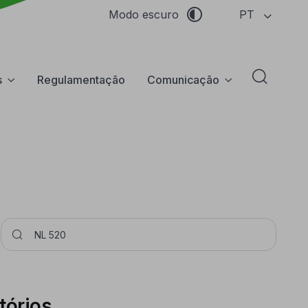
PT
Modo escuro
s
Regulamentação
Comunicação
Abrir f
Pesquisar
tórios