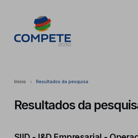
Saltar para o conteúdo principal da página
Cookies
Início
Resultados da pesquisa
Resultados da pesquis
SIID - I&D Empresarial - Opera