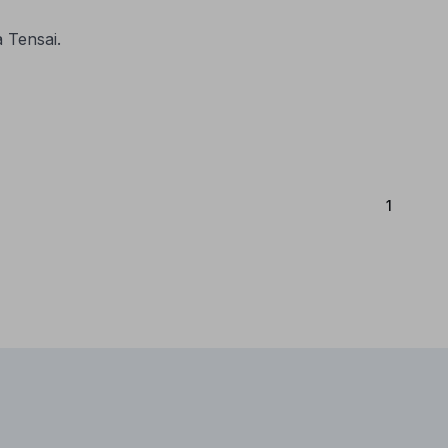
 Tensai.
(Atual)
1