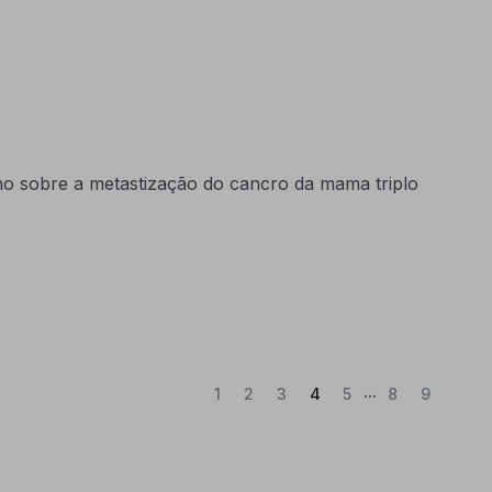
o sobre a metastização do cancro da mama triplo
...
(Atual)
1
2
3
4
5
8
9