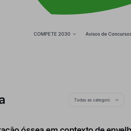
COMPETE 2030
Avisos de Concurso
a
eração óssea em contexto de enve