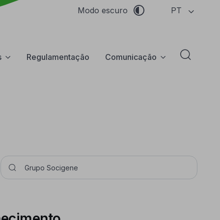
PT
Modo escuro
s
Regulamentação
Comunicação
Abrir f
Pesquisar
lhecimento