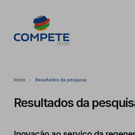
Saltar para o conteúdo principal da página
Cookies
Início
Resultados da pesquisa
Resultados da pesquis
Inovação ao serviço da regen