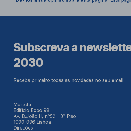
Dê-nos a sua opinião sobre esta página.
Esta págin
Subscreva a newslett
2030
Receba primeiro todas as novidades no seu email
Morada:
Edifício Expo 98
Av. D.João II, nº52 - 3º Piso
1990-096 Lisboa
Direções