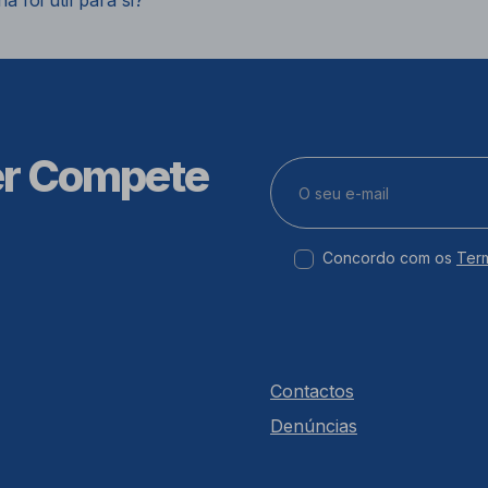
a foi útil para si?
er Compete
Concordo com os
Ter
Contactos
Denúncias