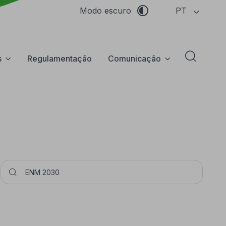
PT
Modo escuro
s
Regulamentação
Comunicação
Abrir f
Pesquisar