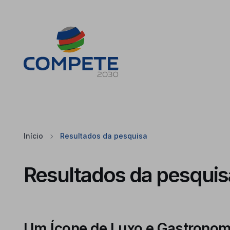
Saltar para o conteúdo principal da página
Cookies
Início
Resultados da pesquisa
Resultados da pesquis
Um Ícone de Luxo e Gastronom