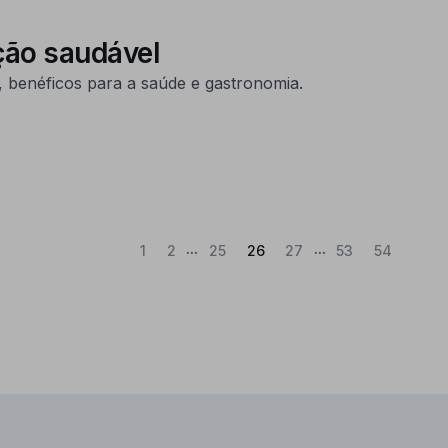
ção saudável
benéficos para a saúde e gastronomia.
...
...
(Atual)
1
2
25
26
27
53
54