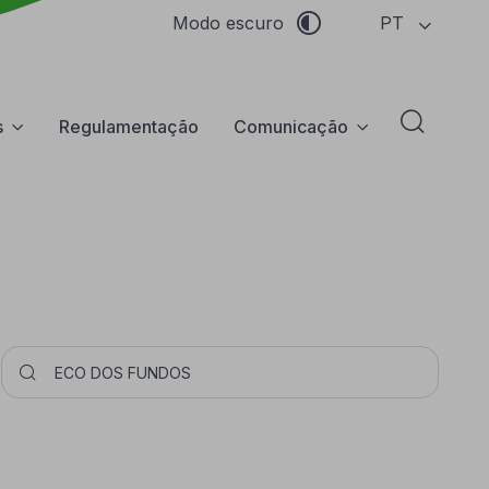
PT
Modo escuro
s
Regulamentação
Comunicação
Abrir f
Pesquisar