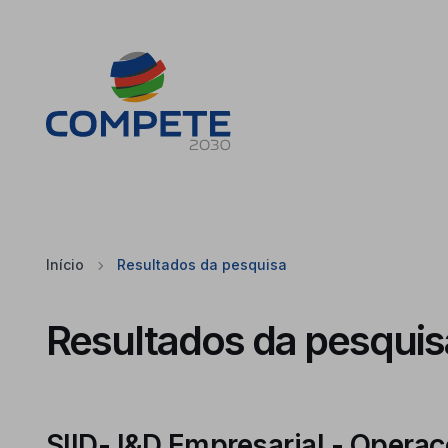
Saltar para o conteúdo principal da página
Cookies
Início
Resultados da pesquisa
Resultados da pesquis
SIID- I&D Empresarial - Operaçõ