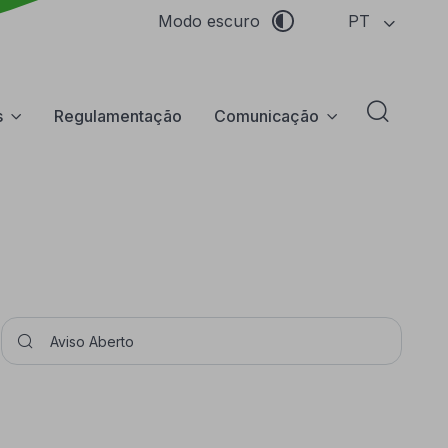
PT
Modo escuro
s
Regulamentação
Comunicação
Abrir f
Pesquisar