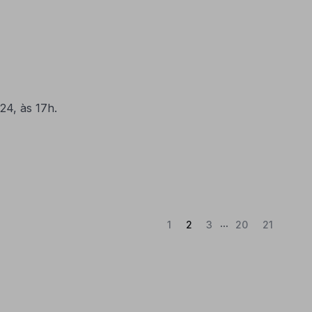
24, às 17h.
...
(Atual)
1
2
3
20
21